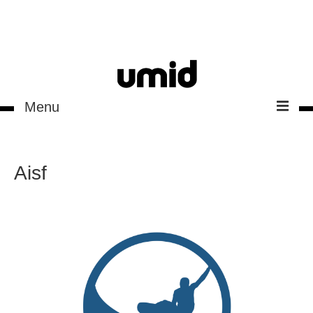
Menu
work
Aisf
logo
web
contacts